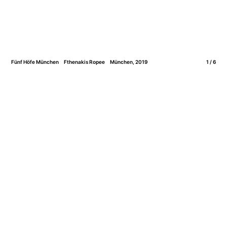
Fünf Höfe München
Fthenakis Ropee
München, 2019
1 / 6