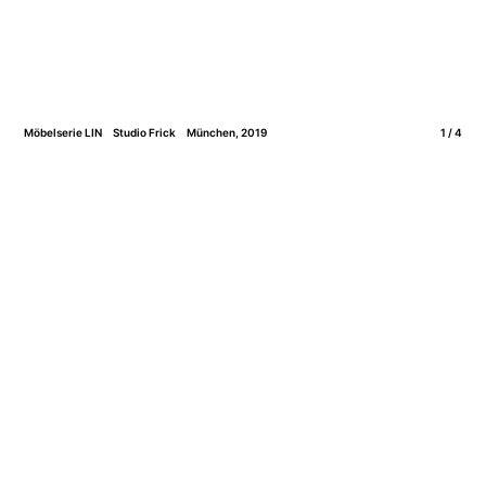
Möbelserie LIN
Studio Frick
München, 2019
1 / 4